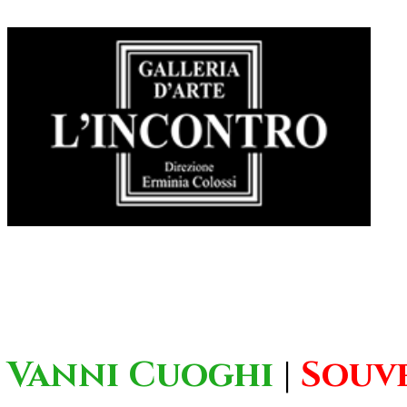
Vanni Cuoghi
|
Souve